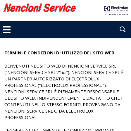
P
a
s
s
S
a
e
a
l
a
c
r
TERMINI E CONDIZIONI DI UTILIZZO DEL SITO WEB
o
c
n
BENVENUTI NEL SITO WEB DI NENCIONI SERVICE SRL
t
h
(“NENCIONI SERVICE SRL”/”noi”). NENCIONI SERVICE SRL È
e
UN PARTNER AUTORIZZATO DI ELECTROLUX
n
PROFESSIONAL (“ELECTROLUX PROFESSIONAL “).
u
NENCIONI SERVICE SRL È PIENAMENTE RESPONSABILE
t
DEL SITO WEB, INDIPENDENTEMENTE DAL FATTO CHE I
o
CONTENUTI NELLO STESSO FORNITI PROVENGANO DA
NENCIONI SERVICE SRL O DA ELECTROLUX
PROFESSIONAL .
LEGGERE ATTENTAMENTE LE CONDIZIONI PRIMA DI